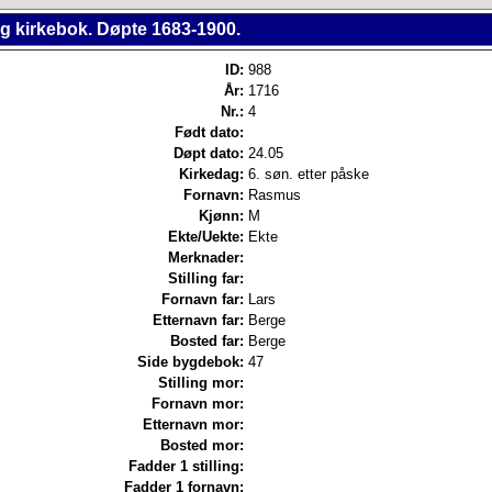
ng kirkebok. Døpte 1683-1900.
ID:
988
År:
1716
Nr.:
4
Født dato:
Døpt dato:
24.05
Kirkedag:
6. søn. etter påske
Fornavn:
Rasmus
Kjønn:
M
Ekte/Uekte:
Ekte
Merknader:
Stilling far:
Fornavn far:
Lars
Etternavn far:
Berge
Bosted far:
Berge
Side bygdebok:
47
Stilling mor:
Fornavn mor:
Etternavn mor:
Bosted mor:
Fadder 1 stilling:
Fadder 1 fornavn: