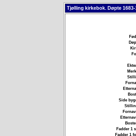
Tjølling kirkebok. Døpte 1683-
Fød
Døp
Ki
Fo
Ekte
Merk
Still
Forna
Etterna
Bost
Side byg
Stilli
Fornav
Etterna
Boste
Fadder 1 st
Fadder 1 f