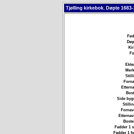
Tjølling kirkebok. Døpte 1683-
Fød
Døp
Ki
Fo
Ekte
Merk
Still
Forna
Etterna
Bost
Side byg
Stilli
Fornav
Etterna
Boste
Fadder 1 st
Fadder 1 f