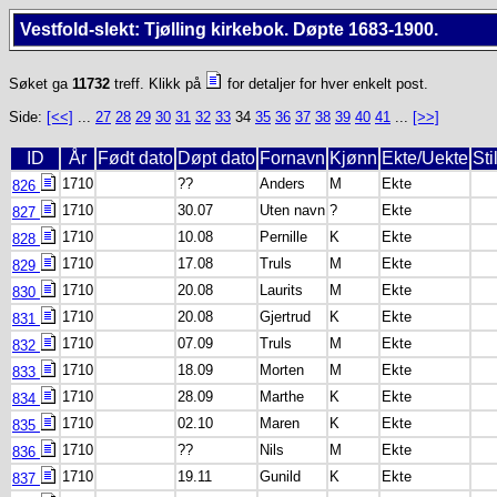
Vestfold-slekt: Tjølling kirkebok. Døpte 1683-1900.
Søket ga
11732
treff. Klikk på
for detaljer for hver enkelt post.
Side:
[<<]
...
27
28
29
30
31
32
33
34
35
36
37
38
39
40
41
...
[>>]
ID
År
Født dato
Døpt dato
Fornavn
Kjønn
Ekte/Uekte
Sti
1710
??
Anders
M
Ekte
826
1710
30.07
Uten navn
?
Ekte
827
1710
10.08
Pernille
K
Ekte
828
1710
17.08
Truls
M
Ekte
829
1710
20.08
Laurits
M
Ekte
830
1710
20.08
Gjertrud
K
Ekte
831
1710
07.09
Truls
M
Ekte
832
1710
18.09
Morten
M
Ekte
833
1710
28.09
Marthe
K
Ekte
834
1710
02.10
Maren
K
Ekte
835
1710
??
Nils
M
Ekte
836
1710
19.11
Gunild
K
Ekte
837