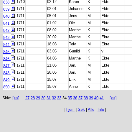
1710
02.12
Karen
K
Ekte
838
1711
02.01
Johanne
K
Ekte
839
1711
05.01
Jens
M
Ekte
840
1711
01.02
Ole
M
Ekte
841
1711
08.02
Marthe
K
Ekte
842
1711
20.02
Marthe
K
Ekte
843
1711
18.03
Tolv
M
Ekte
844
1711
03.05
Gunild
K
v
845
1711
04.06
Marthe
K
Ekte
846
1711
21.06
Jan.
M
Ekte
847
1711
28.06
Jan.
M
Ekte
848
1711
15.07
Erik
M
Ekte
849
1711
15.07
Anne
K
Ekte
850
Side:
[<<]
...
27
28
29
30
31
32
33
34
35
36
37
38
39
40
41
...
[>>]
|
Hjem
|
Søk
|
Alle
|
Info
|