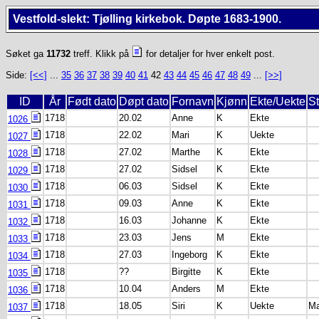
Vestfold-slekt: Tjølling kirkebok. Døpte 1683-1900.
Søket ga
11732
treff. Klikk på
for detaljer for hver enkelt post.
Side:
[<<]
...
35
36
37
38
39
40
41
42
43
44
45
46
47
48
49
...
[>>]
ID
År
Født dato
Døpt dato
Fornavn
Kjønn
Ekte/Uekte
St
1718
20.02
Anne
K
Ekte
1026
1718
22.02
Mari
K
Uekte
1027
1718
27.02
Marthe
K
Ekte
1028
1718
27.02
Sidsel
K
Ekte
1029
1718
06.03
Sidsel
K
Ekte
1030
1718
09.03
Anne
K
Ekte
1031
1718
16.03
Johanne
K
Ekte
1032
1718
23.03
Jens
M
Ekte
1033
1718
27.03
Ingeborg
K
Ekte
1034
1718
??
Birgitte
K
Ekte
1035
1718
10.04
Anders
M
Ekte
1036
1718
18.05
Siri
K
Uekte
Ma
1037