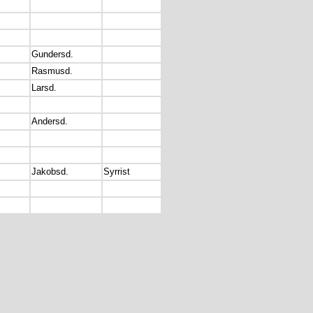
Gundersd.
Rasmusd.
Larsd.
Andersd.
Jakobsd.
Syrrist