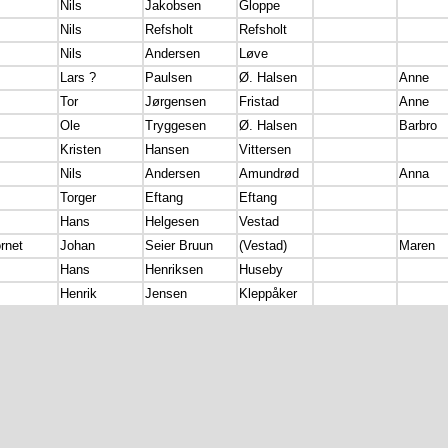
Nils
Jakobsen
Gloppe
Nils
Refsholt
Refsholt
Nils
Andersen
Løve
Lars ?
Paulsen
Ø. Halsen
Anne
Tor
Jørgensen
Fristad
Anne
Ole
Tryggesen
Ø. Halsen
Barbro
Kristen
Hansen
Vittersen
Nils
Andersen
Amundrød
Anna
Torger
Eftang
Eftang
Hans
Helgesen
Vestad
rnet
Johan
Seier Bruun
(Vestad)
Maren
Hans
Henriksen
Huseby
Henrik
Jensen
Kleppåker