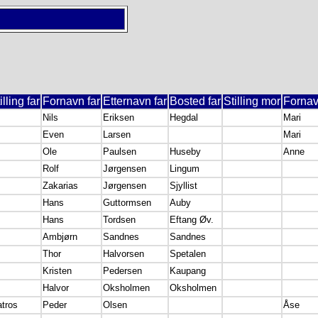
illing far
Fornavn far
Etternavn far
Bosted far
Stilling mor
Forna
Nils
Eriksen
Hegdal
Mari
Even
Larsen
Mari
Ole
Paulsen
Huseby
Anne
Rolf
Jørgensen
Lingum
Zakarias
Jørgensen
Sjyllist
Hans
Guttormsen
Auby
Hans
Tordsen
Eftang Øv.
Ambjørn
Sandnes
Sandnes
Thor
Halvorsen
Spetalen
Kristen
Pedersen
Kaupang
Halvor
Oksholmen
Oksholmen
tros
Peder
Olsen
Åse