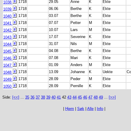
1718
29.05
Anne
K
Ekte
1038
1718
06.06
Berthe
K
Ekte
1039
1718
03.07
Berthe
K
Ekte
1040
1718
07.07
Petter
M
Ekte
1041
1718
10.07
Lars
M
Ekte
1042
1718
17.07
Severine
K
Ekte
1043
1718
31.07
Nils
M
Ekte
1044
1718
04.08
Berthe
K
Ekte
1045
1718
07.08
Mari
K
Ekte
1046
1718
01.09
Anders
M
Ekte
1047
1718
13.09
Johanne
K
Uekte
Co
1048
1718
28.09
Peder
M
Ekte
1049
1718
28.09
Pernille
K
Ekte
1050
Side:
[<<]
...
35
36
37
38
39
40
41
42
43
44
45
46
47
48
49
...
[>>]
|
Hjem
|
Søk
|
Alle
|
Info
|