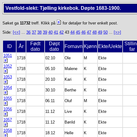
Vestfold-slekt: Tjølling kirkebok. Døpte 1683-1900.
Søket ga
11732
treff. Klikk på
for detaljer for hver enkelt post.
Side:
[<<]
...
36
37
38
39
40
41
42
43
44
45
46
47
48
49
50
...
[>>]
Født
Døpt
Stilli
ID
År
Fornavn
Kjønn
Ekte/Uekte
dato
dato
far
1051
1718
02.10
Ole
M
Ekte
1052
1718
05.10
Malene
K
Ekte
1053
1718
20.10
Kari
K
Ekte
1054
1718
30.10
Berthe
K
Ekte
1055
1718
06.11
Oluf
M
Ekte
1056
1718
11.12
Live
K
Ekte
1057
1718
11.12
Børild
K
Ekte
1058
1718
18.12
Helle
K
Ekte