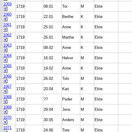
1059
1719
08.01
Tor
M
Ekte
1060
1719
22.01
Berthe
K
Ekte
1061
1719
25.01
Anne
K
Ekte
1062
1719
26.01
Marthe
K
Ekte
1063
1719
08.02
Anne
K
Ekte
1064
1719
16.02
Halvor
M
Ekte
1065
1719
19.02
Anne
K
Ekte
1066
1719
26.02
Tolv
M
Ekte
1067
1719
20.04
Kari
K
Ekte
1068
1719
??
Peder
M
Ekte
1069
1719
29.04
Jens
M
Ekte
1070
1719
30.05
Anders
M
Ekte
1071
1719
24.06
Tore
M
Ekte