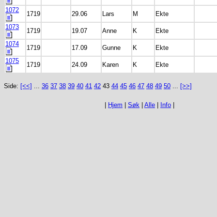
1072
1719
29.06
Lars
M
Ekte
1073
1719
19.07
Anne
K
Ekte
1074
1719
17.09
Gunne
K
Ekte
1075
1719
24.09
Karen
K
Ekte
Side:
[<<]
...
36
37
38
39
40
41
42
43
44
45
46
47
48
49
50
...
[>>]
|
Hjem
|
Søk
|
Alle
|
Info
|