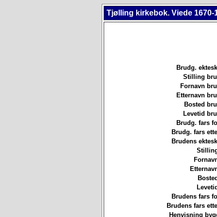
Tjølling kirkebok. Viede 1670-
Brudg. ektesk
Stilling b
Fornavn br
Etternavn br
Bosted br
Levetid br
Brudg. fars f
Brudg. fars ett
Brudens ektesk
Stillin
Fornavn
Etternav
Bosted
Leveti
Brudens fars f
Brudens fars ett
Henvisning byg