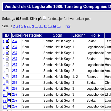
Vestfold-slekt: Legdsrulle 1686. Tunsberg Compagnies Di
Søket ga
968
treff. Klikk på
for detaljer for hver enkelt post.
Side: 1
2
3
4
5
6
7
8
9
10
11
12
13
14
15
...
[>>]
ID
Bilde
Prestegjeld
Sogn
Legdnr.
Rolle
257
Sem
Sembs Hofuit Sogn
1
Soldat
Jør
1
257
Sem
Sembs Hofuit Sogn
1
Legdsbonde
Gut
2
257
Sem
Sembs Hofuit Sogn
1
Legdsbonde
Jen
3
257
Sem
Sembs Hofuit Sogn
2
Soldat
Han
4
257
Sem
Sembs Hofuit Sogn
2
Legdsbonde
Han
5
257
Sem
Sembs Hofuit Sogn
2
Legdsbonde
Amu
6
257
Sem
Sembs Hofuit Sogn
1, 2
Reserve
Han
7
257
Sem
Sembs Hofuit Sogn
3
Soldat
Chri
8
257
Sem
Sembs Hofuit Sogn
3
Legdsbonde
Laur
9
257
Sem
Sembs Hofuit Sogn
3
Legdsbonde
Ellu
10
257
Sem
Sembs Hofuit Sogn
4
Soldat
Lau
11
257
Sem
Sembs Hofuit Sogn
4
Legdsbonde
Lau
12