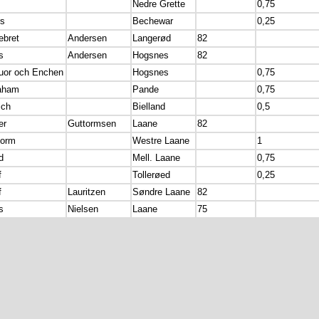
Nedre Grette
0,75
rs
Bechewar
0,25
ebret
Andersen
Langerød
82
s
Andersen
Hogsnes
82
fuor och Enchen
Hogsnes
0,75
aham
Pande
0,75
ich
Bielland
0,5
er
Guttormsen
Laane
82
torm
Westre Laane
1
d
Mell. Laane
0,75
f
Tollerøed
0,25
f
Lauritzen
Søndre Laane
82
s
Nielsen
Laane
75