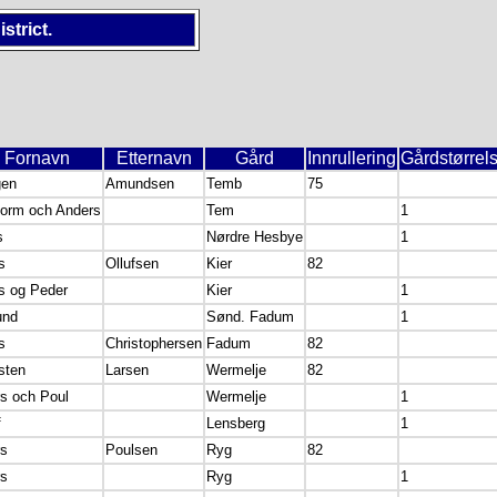
strict.
Fornavn
Etternavn
Gård
Innrullering
Gårdstørrel
gen
Amundsen
Temb
75
torm och Anders
Tem
1
s
Nørdre Hesbye
1
s
Ollufsen
Kier
82
s og Peder
Kier
1
nd
Sønd. Fadum
1
s
Christophersen
Fadum
82
sten
Larsen
Wermelje
82
s och Poul
Wermelje
1
f
Lensberg
1
rs
Poulsen
Ryg
82
rs
Ryg
1