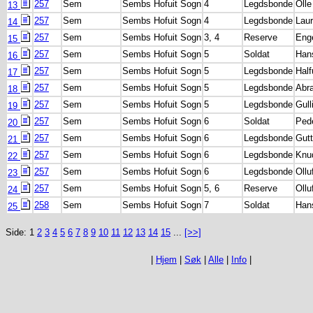
257
Sem
Sembs Hofuit Sogn
4
Legdsbonde
Olle
13
257
Sem
Sembs Hofuit Sogn
4
Legdsbonde
Lau
14
257
Sem
Sembs Hofuit Sogn
3, 4
Reserve
Eng
15
257
Sem
Sembs Hofuit Sogn
5
Soldat
Han
16
257
Sem
Sembs Hofuit Sogn
5
Legdsbonde
Hal
17
257
Sem
Sembs Hofuit Sogn
5
Legdsbonde
Abr
18
257
Sem
Sembs Hofuit Sogn
5
Legdsbonde
Gull
19
257
Sem
Sembs Hofuit Sogn
6
Soldat
Ped
20
257
Sem
Sembs Hofuit Sogn
6
Legdsbonde
Gut
21
257
Sem
Sembs Hofuit Sogn
6
Legdsbonde
Knu
22
257
Sem
Sembs Hofuit Sogn
6
Legdsbonde
Ollu
23
257
Sem
Sembs Hofuit Sogn
5, 6
Reserve
Ollu
24
258
Sem
Sembs Hofuit Sogn
7
Soldat
Han
25
Side: 1
2
3
4
5
6
7
8
9
10
11
12
13
14
15
...
[>>]
|
Hjem
|
Søk
|
Alle
|
Info
|