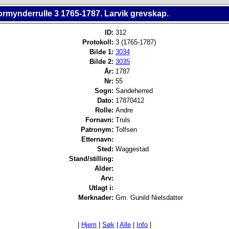
ormynderrulle 3 1765-1787. Larvik grevskap.
ID:
312
Protokoll:
3 (1765-1787)
Bilde 1:
3034
Bilde 2:
3035
År:
1787
Nr:
55
Sogn:
Sandeherred
Dato:
17870412
Rolle:
Andre
Fornavn:
Truls
Patronym:
Tolfsen
Etternavn:
Sted:
Waggestad
Stand/stilling:
Alder:
Arv:
Utlagt i:
Merknader:
Gm. Gunild Nielsdatter
|
Hjem
|
Søk
|
Alle
|
Info
|