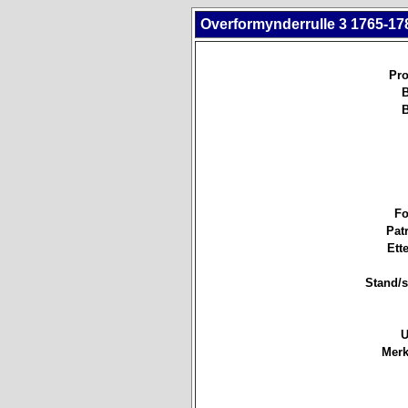
Overformynderrulle 3 1765-178
Pro
B
B
Fo
Pat
Ett
Stand/st
U
Merk