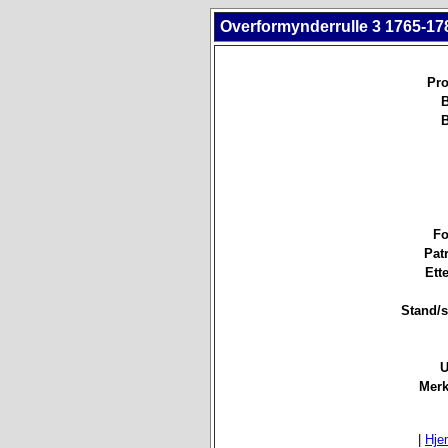
Overformynderrulle 3 1765-178
Pro
B
B
Fo
Pat
Ett
Stand/st
U
Merk
|
Hje