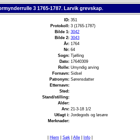
ormynderrulle 3 1765-1787. Larvik grevskap.
ID:
351
Protokoll:
3 (1765-1787)
Bilde 1:
3042
Bilde 2:
3043
År:
1764
Nr:
64
Sogn:
Tjølling
Dato:
17640309
Rolle:
Umyndig arving
Fornavn:
Sidsel
Patronym:
Sørensdatter
Etternavn:
Sted:
Stand/stilling:
Alder:
Arv:
21-3-18 1/2
Utlagt i:
Jordegods og løsøre
Merknader:
|
Hjem
|
Søk
|
Alle
|
Info
|