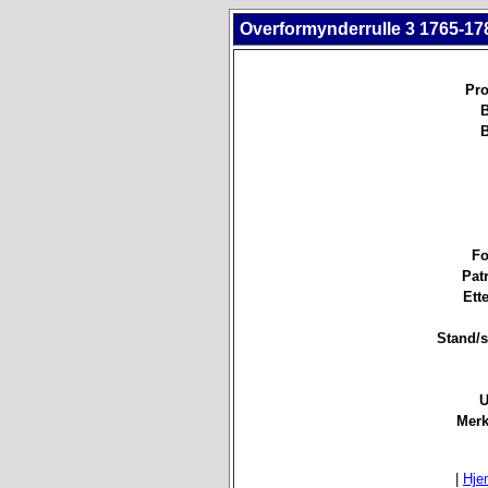
Overformynderrulle 3 1765-178
Pro
B
B
Fo
Pat
Ett
Stand/st
U
Merk
|
Hje