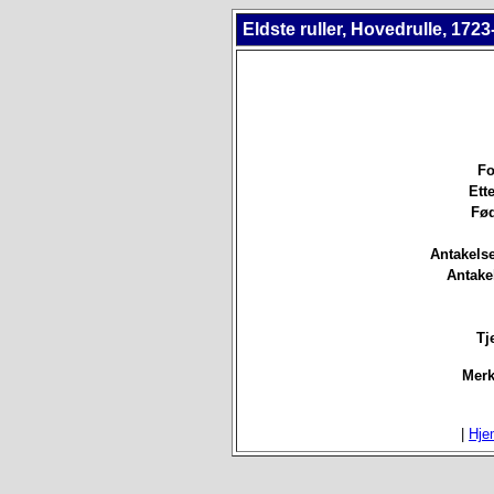
Eldste ruller, Hovedrulle, 1723
Fo
Ett
Fød
Antakels
Antake
Tj
Merk
|
Hje