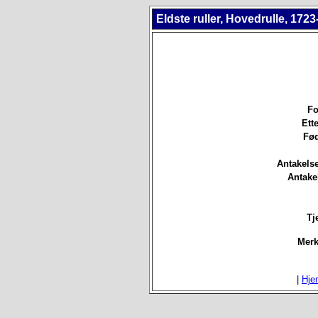
Eldste ruller, Hovedrulle, 1723
Fo
Ett
Fød
Antakels
Antake
Tj
Merk
|
Hje