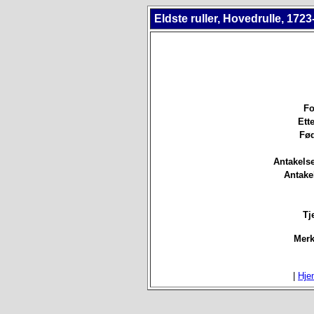
Eldste ruller, Hovedrulle, 1723
Fo
Ett
Fød
Antakels
Antake
Tj
Merk
|
Hje