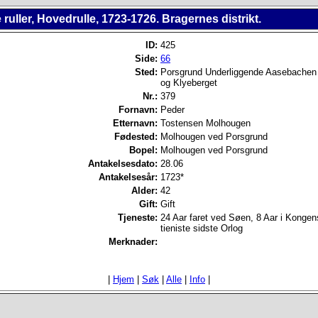
 ruller, Hovedrulle, 1723-1726. Bragernes distrikt.
ID:
425
Side:
66
Sted:
Porsgrund Underliggende Aasebachen
og Klyeberget
Nr.:
379
Fornavn:
Peder
Etternavn:
Tostensen Molhougen
Fødested:
Molhougen ved Porsgrund
Bopel:
Molhougen ved Porsgrund
Antakelsesdato:
28.06
Antakelsesår:
1723*
Alder:
42
Gift:
Gift
Tjeneste:
24 Aar faret ved Søen, 8 Aar i Kongen
tieniste sidste Orlog
Merknader:
|
Hjem
|
Søk
|
Alle
|
Info
|