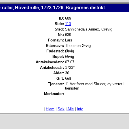
 ruller, Hovedrulle, 1723-1726. Bragernes distrikt.
ID:
689
Side:
110
Sted:
Sannichedals Annex, Orevig
Nr.:
639
Fornavn:
Lars
Etternavn:
Thoersen Ørvig
Fødested:
Ørvig
Bopel:
Ørvig
Antakelsesdato:
07.07
Antakelsesår:
1723*
Alder:
36
Gift:
Gift
Tjeneste:
11 Aar faret med Skuder, ey været i
tienisten
Merknader:
|
Hjem
|
Søk
|
Alle
|
Info
|