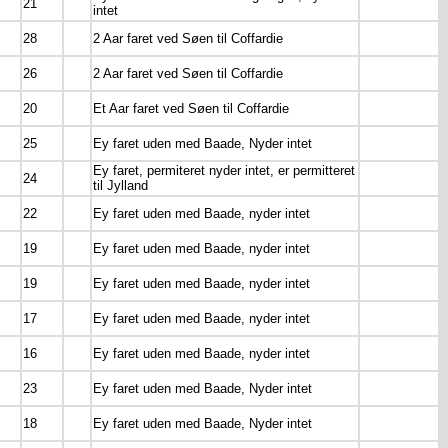
21
intet
28
2 Aar faret ved Søen til Coffardie
26
2 Aar faret ved Søen til Coffardie
20
Et Aar faret ved Søen til Coffardie
25
Ey faret uden med Baade, Nyder intet
Ey faret, permiteret nyder intet, er permitteret
24
til Jylland
22
Ey faret uden med Baade, nyder intet
19
Ey faret uden med Baade, nyder intet
19
Ey faret uden med Baade, nyder intet
17
Ey faret uden med Baade, nyder intet
16
Ey faret uden med Baade, nyder intet
23
Ey faret uden med Baade, Nyder intet
18
Ey faret uden med Baade, Nyder intet