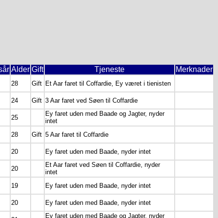
sår
Alder
Gift
Tjeneste
Merknader
28
Gift
Et Aar faret til Coffardie, Ey været i tienisten
24
Gift
3 Aar faret ved Søen til Coffardie
Ey faret uden med Baade og Jagter, nyder
25
intet
28
Gift
5 Aar faret til Coffardie
20
Ey faret uden med Baade, nyder intet
Et Aar faret ved Søen til Coffardie, nyder
20
intet
19
Ey faret uden med Baade, nyder intet
20
Ey faret uden med Baade, nyder intet
Ey faret uden med Baade og Jagter, nyder