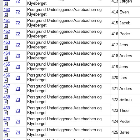
72
413
Jørgen
Klyeberget
460
Porsgrund Underliggende Aasebachen og
72
414
Even
Klyeberget
461
Porsgrund Underliggende Aasebachen og
72
415
Jacob
Klyeberget
462
Porsgrund Underliggende Aasebachen og
72
416
Peder
Klyeberget
463
Porsgrund Underliggende Aasebachen og
72
417
Jens
Klyeberget
464
Porsgrund Underliggende Aasebachen og
73
418
Anders
Klyeberget
465
Porsgrund Underliggende Aasebachen og
73
419
Jens
Klyeberget
466
Porsgrund Underliggende Aasebachen og
73
420
Lars
Klyeberget
467
Porsgrund Underliggende Aasebachen og
73
421
Anders
Klyeberget
468
Porsgrund Underliggende Aasebachen og
73
422
Søfren
Klyeberget
469
Porsgrund Underliggende Aasebachen og
73
423
Thoer
Klyeberget
470
Porsgrund Underliggende Aasebachen og
74
424
Peder
Klyeberget
471
Porsgrund Underliggende Aasebachen og
74
425
Børre
Klyeberget