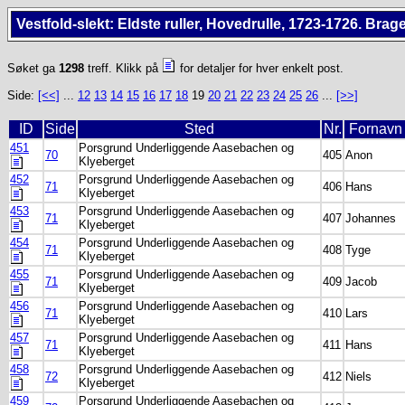
Vestfold-slekt: Eldste ruller, Hovedrulle, 1723-1726. Brage
Søket ga
1298
treff. Klikk på
for detaljer for hver enkelt post.
Side:
[<<]
...
12
13
14
15
16
17
18
19
20
21
22
23
24
25
26
...
[>>]
ID
Side
Sted
Nr.
Fornavn
451
Porsgrund Underliggende Aasebachen og
70
405
Anon
Klyeberget
452
Porsgrund Underliggende Aasebachen og
71
406
Hans
Klyeberget
453
Porsgrund Underliggende Aasebachen og
71
407
Johannes
Klyeberget
454
Porsgrund Underliggende Aasebachen og
71
408
Tyge
Klyeberget
455
Porsgrund Underliggende Aasebachen og
71
409
Jacob
Klyeberget
456
Porsgrund Underliggende Aasebachen og
71
410
Lars
Klyeberget
457
Porsgrund Underliggende Aasebachen og
71
411
Hans
Klyeberget
458
Porsgrund Underliggende Aasebachen og
72
412
Niels
Klyeberget
459
Porsgrund Underliggende Aasebachen og