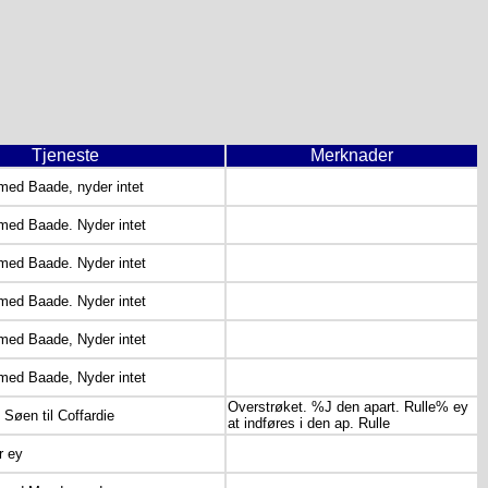
Tjeneste
Merknader
med Baade, nyder intet
 med Baade. Nyder intet
 med Baade. Nyder intet
 med Baade. Nyder intet
 med Baade, Nyder intet
 med Baade, Nyder intet
Overstrøket. %J den apart. Rulle% ey
 Søen til Coffardie
at indføres i den ap. Rulle
r ey