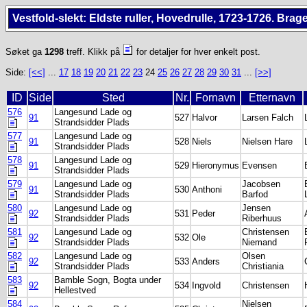
Vestfold-slekt: Eldste ruller, Hovedrulle, 1723-1726. Brage
Søket ga
1298
treff. Klikk på
for detaljer for hver enkelt post.
Side:
[<<]
...
17
18
19
20
21
22
23
24
25
26
27
28
29
30
31
...
[>>]
ID
Side
Sted
Nr.
Fornavn
Etternavn
576
Langesund Lade og
91
527
Halvor
Larsen Falch
Strandsidder Plads
577
Langesund Lade og
91
528
Niels
Nielsen Hare
Strandsidder Plads
578
Langesund Lade og
91
529
Hieronymus
Evensen
Strandsidder Plads
579
Langesund Lade og
Jacobsen
91
530
Anthoni
Strandsidder Plads
Barfod
580
Langesund Lade og
Jensen
92
531
Peder
Strandsidder Plads
Riberhuus
581
Langesund Lade og
Christensen
92
532
Ole
Strandsidder Plads
Niemand
582
Langesund Lade og
Olsen
92
533
Anders
Strandsidder Plads
Christiania
583
Bamble Sogn, Bogta under
92
534
Ingvold
Christensen
Hellestved
584
Nielsen