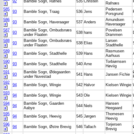
92
Bamble Sogn, Rafnes
535
Christen
Rafnæs
585
Pedersen
93
Bamble Sogn, Traag
536
Jens
Porsgrund
586
Amundsen
93
Bamble Sogn, Haveraager
537
Anders
Haveraager
587
Bamble Sogn, Ombudsnæs
Povelsen
93
538
hans
under Flaaten
Drammen
588
Bamble Sogn, Ombudsnæs
Larsen
93
538
Elias
under Flaaten
Stadthelle
589
Rasmusen
93
Bamble Sogn, Stadthelle
539
Hans
Aarhuus
590
Torbiørnsen
93
Bamble Sogn, Stadthelle
540
Arne
Høviig
591
Bamble Sogn, Ødegaarden
93
541
Hans
Jansen Fichie
under Nuvestad
592
94
Bamble Sogn, Wingie
542
Halvor
Kielsen Wingie
593
94
Bamble Sogn, Wingie
543
Ole
Kielsen Wingie
594
Bamble Sogn, Gaarden
Hansen
94
544
Niels
Aabye
Heegaard
595
Thomesen
94
Bamble Sogn, Heevig
545
Jørgen
Heevig
596
Torjersen
94
Bamble Sogn, Østre Brevig
546
Tallach
Brevig