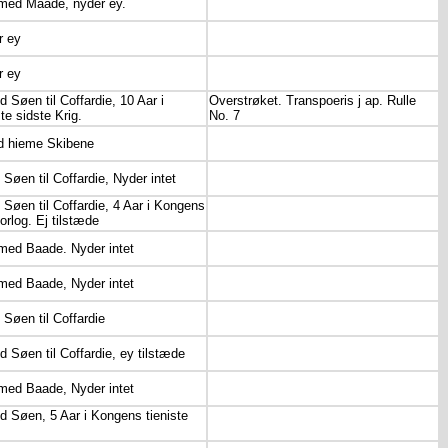
 med Maade, nyder ey.
r ey
r ey
d Søen til Coffardie, 10 Aar i
Overstrøket. Transpoeris j ap. Rulle
te sidste Krig.
No. 7
ed hieme Skibene
 Søen til Coffardie, Nyder intet
d Søen til Coffardie, 4 Aar i Kongens
 orlog. Ej tilstæde
 med Baade. Nyder intet
 med Baade, Nyder intet
 Søen til Coffardie
d Søen til Coffardie, ey tilstæde
 med Baade, Nyder intet
ed Søen, 5 Aar i Kongens tieniste