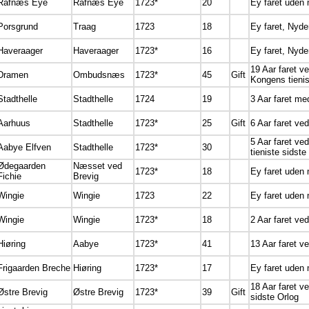
Rafnæs Eye
Rafnæs Eye
1723*
20
Ey faret uden
Porsgrund
Traag
1723
18
Ey faret, Nyde
Haveraager
Haveraager
1723*
16
Ey faret, Nyde
19 Aar faret ve
Dramen
Ombudsnæs
1723*
45
Gift
Kongens tienis
Stadthelle
Stadthelle
1724
19
3 Aar faret m
Aarhuus
Stadthelle
1723*
25
Gift
6 Aar faret ved
5 Aar faret ve
Aabye Elfven
Stadthelle
1723*
30
tieniste sidste
Ødegaarden
Næsset ved
1723*
18
Ey faret uden
Fichie
Brevig
Wingie
Wingie
1723
22
Ey faret uden
Wingie
Wingie
1723*
18
2 Aar faret ved
Hiøring
Aabye
1723*
41
13 Aar faret ve
Frigaarden Breche
Hiøring
1723*
17
Ey faret uden
18 Aar faret v
Østre Brevig
Østre Brevig
1723*
39
Gift
sidste Orlog