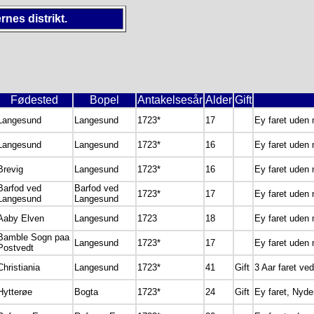
rnes distrikt.
Fødested
Bopel
Antakelsesår
Alder
Gift
Langesund
Langesund
1723*
17
Ey faret uden 
Langesund
Langesund
1723*
16
Ey faret uden
Brevig
Langesund
1723*
16
Ey faret uden
Barfod ved
Barfod ved
1723*
17
Ey faret uden
Langesund
Langesund
Aaby Elven
Langesund
1723
18
Ey faret uden
Bamble Sogn paa
Langesund
1723*
17
Ey faret uden
Postvedt
Christiania
Langesund
1723*
41
Gift
3 Aar faret ved
Hytterøe
Bogta
1723*
24
Gift
Ey faret, Nyde