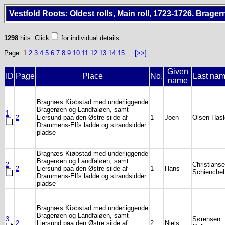
Vestfold Roots: Oldest rolls, Main roll, 1723-1726. Bragern
1298
hits. Click
for individual details.
Page: 1
2
3
4
5
6
7
8
9
10
11
12
13
14
15
...
[>>]
Given
ID
Page
Place
No.
Last nam
name
Bragnæs Kiøbstad med underliggende
Bragerøen og Landfaløen, samt
1
2
Liersund paa den Østre siide af
1
Joen
Olsen Hasl
Drammens-Elfs ladde og strandsidder
pladse
Bragnæs Kiøbstad med underliggende
Bragerøen og Landfaløen, samt
2
Christians
2
Liersund paa den Østre siide af
1
Hans
Schienchel
Drammens-Elfs ladde og strandsidder
pladse
Bragnæs Kiøbstad med underliggende
Bragerøen og Landfaløen, samt
3
Sørensen
2
Liersund paa den Østre siide af
2
Niels