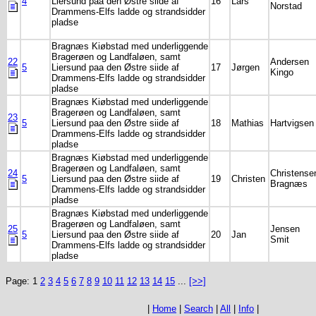
4
Liersund paa den Østre siide af
16
Lars
Norstad
Drammens-Elfs ladde og strandsidder
pladse
Bragnæs Kiøbstad med underliggende
Bragerøen og Landfaløen, samt
22
Andersen
5
Liersund paa den Østre siide af
17
Jørgen
Kingo
Drammens-Elfs ladde og strandsidder
pladse
Bragnæs Kiøbstad med underliggende
Bragerøen og Landfaløen, samt
23
5
Liersund paa den Østre siide af
18
Mathias
Hartvigsen
Drammens-Elfs ladde og strandsidder
pladse
Bragnæs Kiøbstad med underliggende
Bragerøen og Landfaløen, samt
24
Christense
5
Liersund paa den Østre siide af
19
Christen
Bragnæs
Drammens-Elfs ladde og strandsidder
pladse
Bragnæs Kiøbstad med underliggende
Bragerøen og Landfaløen, samt
25
Jensen
5
Liersund paa den Østre siide af
20
Jan
Smit
Drammens-Elfs ladde og strandsidder
pladse
Page: 1
2
3
4
5
6
7
8
9
10
11
12
13
14
15
...
[>>]
|
Home
|
Search
|
All
|
Info
|