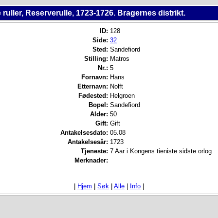
 ruller, Reserverulle, 1723-1726. Bragernes distrikt.
ID:
128
Side:
32
Sted:
Sandefiord
Stilling:
Matros
Nr.:
5
Fornavn:
Hans
Etternavn:
Nolft
Fødested:
Helgroen
Bopel:
Sandefiord
Alder:
50
Gift:
Gift
Antakelsesdato:
05.08
Antakelsesår:
1723
Tjeneste:
7 Aar i Kongens tieniste sidste orlog
Merknader:
|
Hjem
|
Søk
|
Alle
|
Info
|