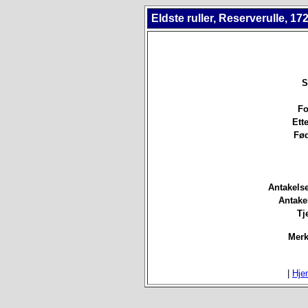
Eldste ruller, Reserverulle, 17
S
Fo
Ett
Fød
Antakels
Antake
Tj
Merk
|
Hje