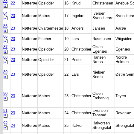
83
22
Nøtterøe
Opsidder
16
Knud
Christensen
Anebue S
84
Iversen
23
Nøtterøe
Matros
17
Ingebret
Svendser
Svendserøe
85
23
Nøtterøe
Qvartermester
18
Anders
Jansen
Aarøe
86
23
Nøtterøe
Fischer
19
Lars
Rasmusen
Wiigsiden
87
Olsen
23
Nøtterøe
Opsidder
20
Christopher
Egenæs
Egenæs
88
Hansen
Nordre
23
Nøtterøe
Opsidder
21
Peder
Næss
Holmen
89
Nielsen
23
Nøtterøe
Opsidder
22
Lars
Østre Se
Semb
90
Olsen
23
Nøtterøe
Matros
23
Christopher
Teyen
Frebervig
91
Evensen
23
Nøtterøe
Matros
24
Christopher
Ravenøe
Tanstad
92
Halvorsen
24
Nøtterøe
Matros
25
Halvor
Strengsda
Strengsdal