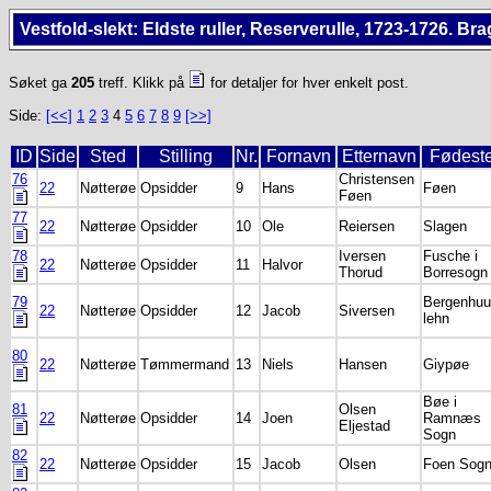
Vestfold-slekt: Eldste ruller, Reserverulle, 1723-1726. Bra
Søket ga
205
treff. Klikk på
for detaljer for hver enkelt post.
Side:
[<<]
1
2
3
4
5
6
7
8
9
[>>]
ID
Side
Sted
Stilling
Nr.
Fornavn
Etternavn
Fødest
76
Christensen
22
Nøtterøe
Opsidder
9
Hans
Føen
Føen
77
22
Nøtterøe
Opsidder
10
Ole
Reiersen
Slagen
78
Iversen
Fusche i
22
Nøtterøe
Opsidder
11
Halvor
Thorud
Borresogn
79
Bergenhu
22
Nøtterøe
Opsidder
12
Jacob
Siversen
lehn
80
22
Nøtterøe
Tømmermand
13
Niels
Hansen
Giypøe
Bøe i
81
Olsen
22
Nøtterøe
Opsidder
14
Joen
Ramnæs
Eljestad
Sogn
82
22
Nøtterøe
Opsidder
15
Jacob
Olsen
Foen Sog