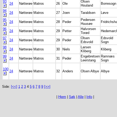
93
Olsen
24
Nøtterøe
Matros
26
Ole
Borresogn
Houland
94
24
Nøtterøe
Matros
27
Joen
Taraldsen
Løve
95
Pedersen
24
Nøtterøe
Matros
28
Peder
Fridrichsha
Huusøe
96
Halvorsen
24
Nøtterøe
Matros
29
Petter
Hedemarc
Torød
97
Olsen
Edsvold
24
Nøtterøe
Matros
29
Peder
Edsvold
Sogn
98
Larsen
24
Nøtterøe
Matros
30
Niels
Kliberg
Kliberg
99
Engebretsen
Ramnæs
24
Nøtterøe
Matros
31
Peder
Leerstang
Sogn
100
24
Nøtterøe
Matros
32
Anders
Olsen Albye
Albye
Side:
[<<]
1
2
3
4
5
6
7
8
9
[>>]
|
Hjem
|
Søk
|
Alle
|
Info
|