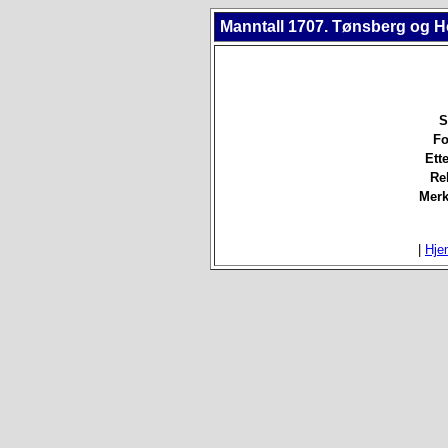
Manntall 1707. Tønsberg og H
S
Fo
Ett
Re
Merk
|
Hje