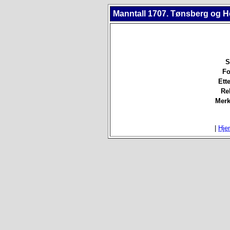
Manntall 1707. Tønsberg og H
S
Fo
Ett
Re
Merk
|
Hje