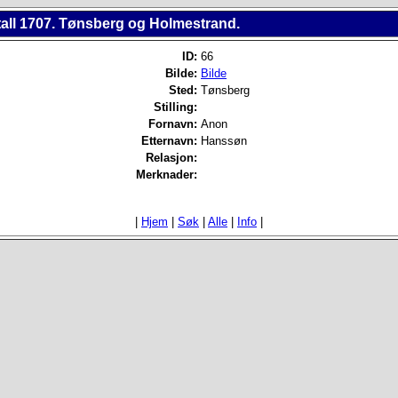
all 1707. Tønsberg og Holmestrand.
ID:
66
Bilde:
Bilde
Sted:
Tønsberg
Stilling:
Fornavn:
Anon
Etternavn:
Hanssøn
Relasjon:
Merknader:
|
Hjem
|
Søk
|
Alle
|
Info
|