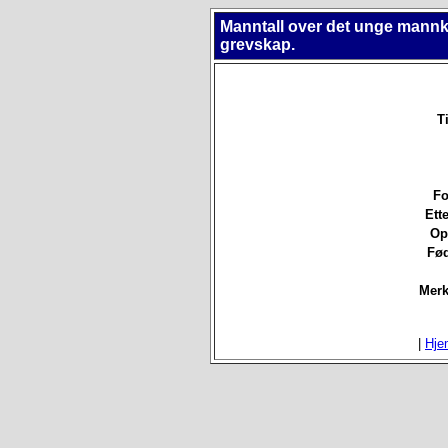
Manntall over det unge mannkj
grevskap.
T
Fo
Ett
Op
Fød
Merk
|
Hje