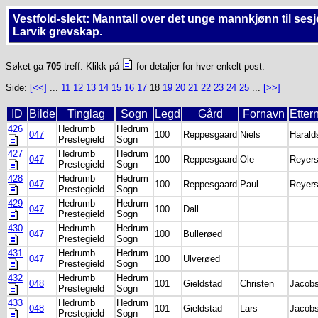
Vestfold-slekt: Manntall over det unge mannkjønn til sesj
Larvik grevskap.
Søket ga
705
treff. Klikk på
for detaljer for hver enkelt post.
Side:
[<<]
...
11
12
13
14
15
16
17
18
19
20
21
22
23
24
25
...
[>>]
ID
Bilde
Tinglag
Sogn
Legd
Gård
Fornavn
Etter
426
Hedrumb
Hedrum
047
100
Reppesgaard
Niels
Harald
Prestegield
Sogn
427
Hedrumb
Hedrum
047
100
Reppesgaard
Ole
Reyer
Prestegield
Sogn
428
Hedrumb
Hedrum
047
100
Reppesgaard
Paul
Reyer
Prestegield
Sogn
429
Hedrumb
Hedrum
047
100
Dall
Prestegield
Sogn
430
Hedrumb
Hedrum
047
100
Bullerøed
Prestegield
Sogn
431
Hedrumb
Hedrum
047
100
Ulverøed
Prestegield
Sogn
432
Hedrumb
Hedrum
048
101
Gieldstad
Christen
Jacobs
Prestegield
Sogn
433
Hedrumb
Hedrum
048
101
Gieldstad
Lars
Jacobs
Prestegield
Sogn