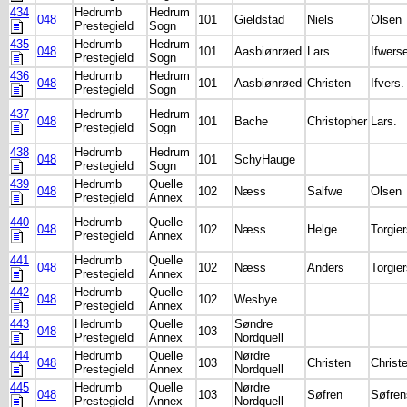
434
Hedrumb
Hedrum
048
101
Gieldstad
Niels
Olsen
Prestegield
Sogn
435
Hedrumb
Hedrum
048
101
Aasbiønrøed
Lars
Ifwers
Prestegield
Sogn
436
Hedrumb
Hedrum
048
101
Aasbiønrøed
Christen
Ifvers.
Prestegield
Sogn
437
Hedrumb
Hedrum
048
101
Bache
Christopher
Lars.
Prestegield
Sogn
438
Hedrumb
Hedrum
048
101
SchyHauge
Prestegield
Sogn
439
Hedrumb
Quelle
048
102
Næss
Salfwe
Olsen
Prestegield
Annex
440
Hedrumb
Quelle
048
102
Næss
Helge
Torgie
Prestegield
Annex
441
Hedrumb
Quelle
048
102
Næss
Anders
Torgie
Prestegield
Annex
442
Hedrumb
Quelle
048
102
Wesbye
Prestegield
Annex
443
Hedrumb
Quelle
Søndre
048
103
Prestegield
Annex
Nordquell
444
Hedrumb
Quelle
Nørdre
048
103
Christen
Christ
Prestegield
Annex
Nordquell
445
Hedrumb
Quelle
Nørdre
048
103
Søfren
Søfren
Prestegield
Annex
Nordquell