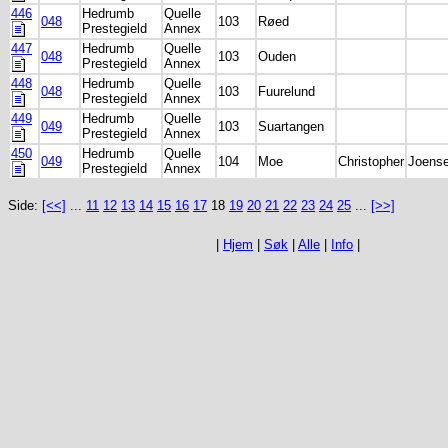
446
Hedrumb
Quelle
048
103
Røed
Prestegield
Annex
447
Hedrumb
Quelle
048
103
Ouden
Prestegield
Annex
448
Hedrumb
Quelle
048
103
Fuurelund
Prestegield
Annex
449
Hedrumb
Quelle
049
103
Suartangen
Prestegield
Annex
450
Hedrumb
Quelle
049
104
Moe
Christopher
Joens
Prestegield
Annex
Side:
[<<]
...
11
12
13
14
15
16
17
18
19
20
21
22
23
24
25
...
[>>]
|
Hjem
|
Søk
|
Alle
|
Info
|