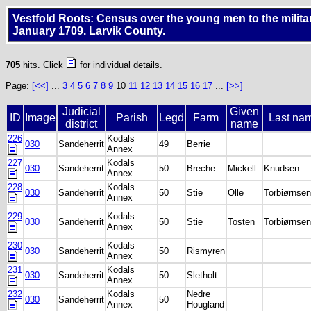
Vestfold Roots: Census over the young men to the milita
January 1709. Larvik County.
705
hits. Click
for individual details.
Page:
[<<]
...
3
4
5
6
7
8
9
10
11
12
13
14
15
16
17
...
[>>]
Judicial
Given
ID
Image
Parish
Legd
Farm
Last na
district
name
226
Kodals
030
Sandeherrit
49
Berrie
Annex
227
Kodals
030
Sandeherrit
50
Breche
Mickell
Knudsen
Annex
228
Kodals
030
Sandeherrit
50
Stie
Olle
Torbiørnsen
Annex
229
Kodals
030
Sandeherrit
50
Stie
Tosten
Torbiørnsen
Annex
230
Kodals
030
Sandeherrit
50
Rismyren
Annex
231
Kodals
030
Sandeherrit
50
Sletholt
Annex
232
Kodals
Nedre
030
Sandeherrit
50
Annex
Hougland