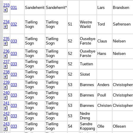
233
031
Sandeherrit
Sandeherrit*
Lars
Brandsen
234
Tiølling
Tiølling
Westre
032
51
Tord
Søfrensen
Sogn
Sogn
Warild
235
Tiølling
Tiølling
Ousebye
033
52
Claus
Nielsen
Sogn
Sogn
Første
236
Tiølling
Tiølling
Ousebye
033
52
Hans
Nielsen
Sogn
Sogn
Første
237
Tiølling
Tiølling
033
52
Tuetten
Sogn
Sogn
238
Tiølling
Tiølling
033
52
Slotet
Sogn
Sogn
239
Tiølling
Tiølling
033
53
Biønnes
Anders
Christophe
Sogn
Sogn
240
Tiølling
Tiølling
033
53
Biønnes
Poull
Christophe
Sogn
Sogn
241
Tiølling
Tiølling
033
53
Biønnes
Christen
Christophe
Sogn
Sogn
242
Tiølling
Tiølling
Nedre
033
53
Sogn
Sogn
Dreng
243
Tiølling
Tiølling
Søndre
033
54
Olle
Ollesen
Sogn
Sogn
Koppang