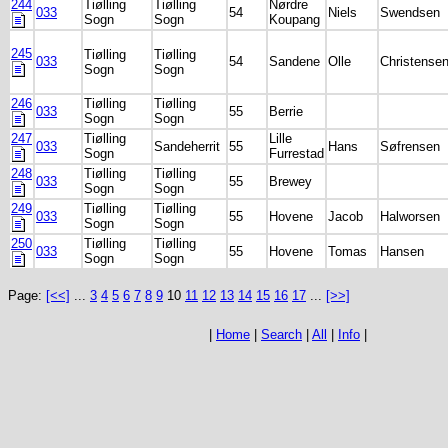
244
Tiølling
Tiølling
Nørdre
033
54
Niels
Swendsen
Sogn
Sogn
Koupang
245
Tiølling
Tiølling
033
54
Sandene
Olle
Christense
Sogn
Sogn
246
Tiølling
Tiølling
033
55
Berrie
Sogn
Sogn
247
Tiølling
Lille
033
Sandeherrit
55
Hans
Søfrensen
Sogn
Furrestad
248
Tiølling
Tiølling
033
55
Brewey
Sogn
Sogn
249
Tiølling
Tiølling
033
55
Hovene
Jacob
Halworsen
Sogn
Sogn
250
Tiølling
Tiølling
033
55
Hovene
Tomas
Hansen
Sogn
Sogn
Page:
[<<]
...
3
4
5
6
7
8
9
10
11
12
13
14
15
16
17
...
[>>]
|
Home
|
Search
|
All
|
Info
|