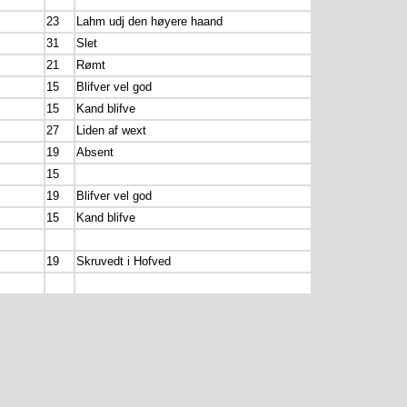
23
Lahm udj den høyere haand
31
Slet
21
Rømt
15
Blifver vel god
15
Kand blifve
27
Liden af wext
19
Absent
15
19
Blifver vel god
15
Kand blifve
19
Skruvedt i Hofved