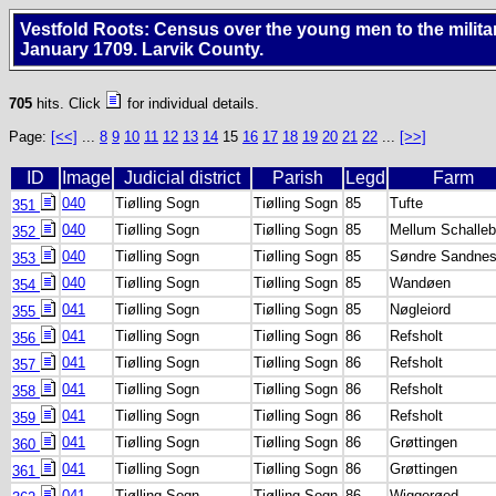
Vestfold Roots: Census over the young men to the milita
January 1709. Larvik County.
705
hits. Click
for individual details.
Page:
[<<]
...
8
9
10
11
12
13
14
15
16
17
18
19
20
21
22
...
[>>]
ID
Image
Judicial district
Parish
Legd
Farm
040
Tiølling Sogn
Tiølling Sogn
85
Tufte
351
040
Tiølling Sogn
Tiølling Sogn
85
Mellum Schalleb
352
040
Tiølling Sogn
Tiølling Sogn
85
Søndre Sandne
353
040
Tiølling Sogn
Tiølling Sogn
85
Wandøen
354
041
Tiølling Sogn
Tiølling Sogn
85
Nøgleiord
355
041
Tiølling Sogn
Tiølling Sogn
86
Refsholt
356
041
Tiølling Sogn
Tiølling Sogn
86
Refsholt
357
041
Tiølling Sogn
Tiølling Sogn
86
Refsholt
358
041
Tiølling Sogn
Tiølling Sogn
86
Refsholt
359
041
Tiølling Sogn
Tiølling Sogn
86
Grøttingen
360
041
Tiølling Sogn
Tiølling Sogn
86
Grøttingen
361
041
Tiølling Sogn
Tiølling Sogn
86
Wiggerøed