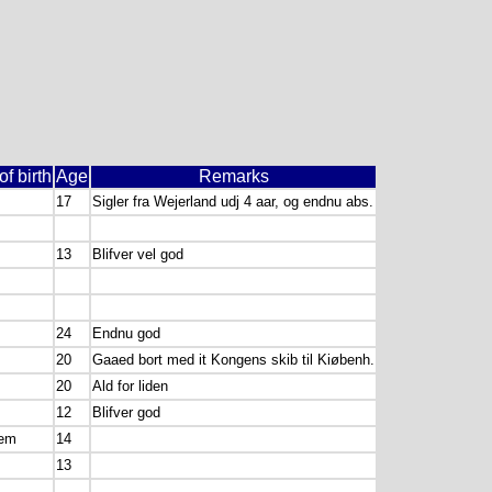
of birth
Age
Remarks
17
Sigler fra Wejerland udj 4 aar, og endnu abs.
13
Blifver vel god
24
Endnu god
20
Gaaed bort med it Kongens skib til Kiøbenh.
20
Ald for liden
12
Blifver god
iem
14
13