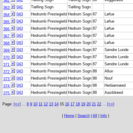
362
041
Tiølling Sogn
Tiølling Sogn
363
043
Hedrumb Prestegield
Hedrum Sogn
87
Løfue
364
043
Hedrumb Prestegield
Hedrum Sogn
87
Løfue
365
043
Hedrumb Prestegield
Hedrum Sogn
87
Løfue
366
043
Hedrumb Prestegield
Hedrum Sogn
87
Løfue
367
043
Hedrumb Prestegield
Hedrum Sogn
87
Løfue
368
043
Hedrumb Prestegield
Hedrum Sogn
87
Søndre Lunde
369
043
Hedrumb Prestegield
Hedrum Sogn
87
Søndre Lunde
370
043
Hedrumb Prestegield
Hedrum Sogn
87
Søndre Lunde
371
043
Hedrumb Prestegield
Hedrum Sogn
88
Allun
372
043
Hedrumb Prestegield
Hedrum Sogn
88
Nouf
373
043
Hedrumb Prestegield
Hedrum Sogn
88
Herbiønrøed
374
043
Hedrumb Prestegield
Hedrum Sogn
88
Aasildrøed
375
Page:
[<<]
...
8
9
10
11
12
13
14
15
16
17
18
19
20
21
22
...
[>>]
|
Home
|
Search
|
All
|
Info
|