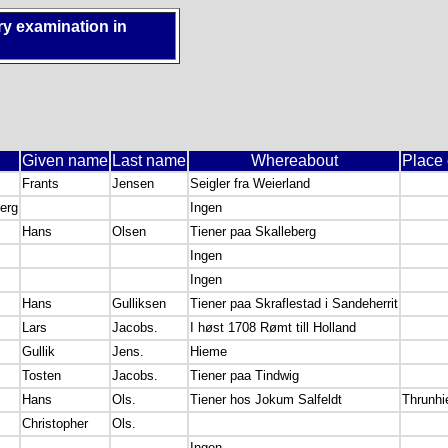
ry examination in
Given name
Last name
Whereabout
Place 
Frants
Jensen
Seigler fra Weierland
erg
Ingen
s
Hans
Olsen
Tiener paa Skalleberg
Ingen
Ingen
Hans
Gulliksen
Tiener paa Skraflestad i Sandeherrit
Lars
Jacobs.
I høst 1708 Rømt till Holland
Gullik
Jens.
Hieme
Tosten
Jacobs.
Tiener paa Tindwig
Hans
Ols.
Tiener hos Jokum Salfeldt
Thrunh
Christopher
Ols.
Ingen