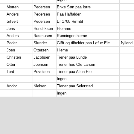
Morten
Pedersen
Enke Søn paa Istre
Anders
Pedersen
Paa Haffalden
Sifvert
Pedersen
Er 1708 Rømbt
Jens
Hendriksen
Hiemme
Anders
Rasmusen
Rønningen hieme
Peder
Skreder
Gifft og tilhelder paa Løfue Eie
Jylland
Joen
Ottersen
Hieme
Christen
Jacobsen
Tiener paa Lunde
Otter
Joensen
Tiener hos Ole Larsen
Tord
Povelsen
Tiener paa Allun Eie
Ingen
Andor
Nielsen
Tiener paa Seierstad
Ingen