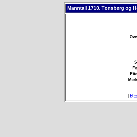
Manntall 1710. Tønsberg og H
Over
S
Fo
Ett
Merk
|
Hje