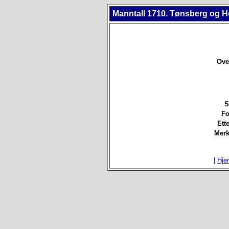
Manntall 1710. Tønsberg og H
Over
S
Fo
Ett
Merk
|
Hje