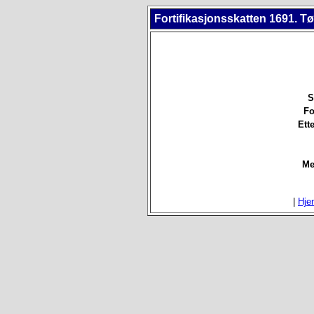
Fortifikasjonsskatten 1691. 
S
Fo
Ett
Me
|
Hje