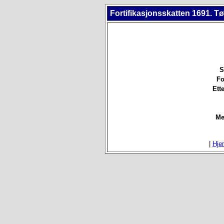
Fortifikasjonsskatten 1691. 
S
Fo
Ett
Me
|
Hje