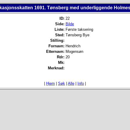
fikasjonsskatten 1691. Tønsberg med underliggende Holmes
ID:
22
Side:
Bilde
Liste:
Første taksering
Sted:
Tønsberg Bye
Stilling:
Fornavn:
Hendrich
Etternavn:
Mogensøn
Rdr:
20
Mk:
Merknad:
|
Hjem
|
Søk
|
Alle
|
Info
|