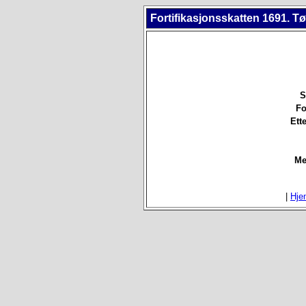
Fortifikasjonsskatten 1691. 
S
Fo
Ett
Me
|
Hje