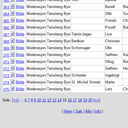
362
Bilde
Moderasjon
Tønsberg Bye
Bendt
Bi
363
Bilde
Moderasjon
Tønsberg Bye
Olle
Su
364
Bilde
Moderasjon
Tønsberg Bye
Frandz
Ch
365
Bilde
Moderasjon
Tønsberg Bye
Pouell
Bi
366
Bilde
Moderasjon
Tønsberg Bye
Tærte bager
Live
367
Bilde
Moderasjon
Tønsberg Bye
Bødkier
Christian
368
Bilde
Moderasjon
Tønsberg Bye
Schomager
Olle
369
Bilde
Moderasjon
Tønsberg Bye
Søffren
Ka
370
Bilde
Moderasjon
Tønsberg Bye
Ollug
Bi
371
Bilde
Moderasjon
Tønsberg Bye
Søffren
He
372
Bilde
Moderasjon
Tønsberg Bye
Schreder
Ingebrigt
373
Bilde
Moderasjon
Tønsberg Bye
Sl. Michel Smedz
Marte
374
Bilde
Moderasjon
Tønsberg Bye
Lars
Ch
375
Side:
[<<]
...
6
7
8
9
10
11
12
13
14
15
16
17
18
19
20
[>>]
|
Hjem
|
Søk
|
Alle
|
Info
|