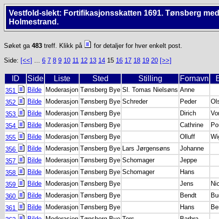
Vestfold-slekt: Fortifikasjonsskatten 1691. Tønsberg me
Holmestrand.
Søket ga
483
treff. Klikk på
for detaljer for hver enkelt post.
Side:
[<<]
...
6
7
8
9
10
11
12
13
14
15
16
17
18
19
20
[>>]
ID
Side
Liste
Sted
Stilling
Fornavn
Bilde
Moderasjon
Tønsberg Bye
Sl. Tomas Nielsøns
Anne
351
Bilde
Moderasjon
Tønsberg Bye
Schreder
Peder
Ol
352
Bilde
Moderasjon
Tønsberg Bye
Dirich
Vo
353
Bilde
Moderasjon
Tønsberg Bye
Cathrine
Po
354
Bilde
Moderasjon
Tønsberg Bye
Olluff
Wi
355
Bilde
Moderasjon
Tønsberg Bye
Lars Jørgensøns
Johanne
356
Bilde
Moderasjon
Tønsberg Bye
Schomager
Jeppe
357
Bilde
Moderasjon
Tønsberg Bye
Schomager
Hans
358
Bilde
Moderasjon
Tønsberg Bye
Jens
Ni
359
Bilde
Moderasjon
Tønsberg Bye
Bendt
Bu
360
Bilde
Moderasjon
Tønsberg Bye
Hans
Be
361
Bilde
Moderasjon
Tønsberg Bye
Tors
Barbra