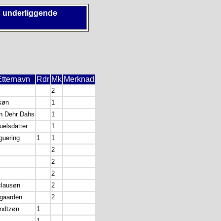
d underliggende
Etternavn
Rdr
Mk
Merknad
2
søn
1
n Dehr Dahs
1
uelsdatter
1
guering
1
1
2
2
2
clausøn
2
gaarden
2
ndtzøn
1
1