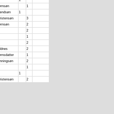
ørnsøn
1
endsøn
1
ristensøn
3
ørnsøn
2
2
1
2
ldnes
2
ørnsdatter
1
nningsøn
2
1
1
ristensøn
2