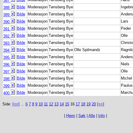
387
Bilde
Moderasjon
Tønsberg Bye
Ingebri
388
Bilde
Moderasjon
Tønsberg Bye
Anders
389
Bilde
Moderasjon
Tønsberg Bye
Lars
390
Bilde
Moderasjon
Tønsberg Bye
Peder
391
Bilde
Moderasjon
Tønsberg Bye
Olle
392
Bilde
Moderasjon
Tønsberg Bye
Christ
393
Bilde
Moderasjon
Tønsberg Bye
Olle Spilmandz
Ragnil
394
Bilde
Moderasjon
Tønsberg Bye
Anders
395
Bilde
Moderasjon
Tønsberg Bye
Niels
396
Bilde
Moderasjon
Tønsberg Bye
Olle
397
Bilde
Moderasjon
Tønsberg Bye
Michel
398
Bilde
Moderasjon
Tønsberg Bye
Paulus
399
Bilde
Moderasjon
Tønsberg Bye
March
400
Side:
[<<]
...
6
7
8
9
10
11
12
13
14
15
16
17
18
19
20
[>>]
|
Hjem
|
Søk
|
Alle
|
Info
|