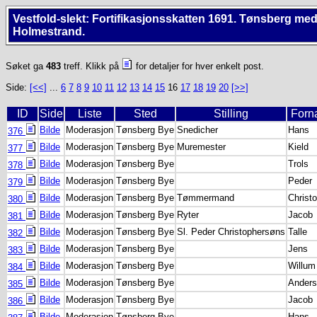
Vestfold-slekt: Fortifikasjonsskatten 1691. Tønsberg me
Holmestrand.
Søket ga
483
treff. Klikk på
for detaljer for hver enkelt post.
Side:
[<<]
...
6
7
8
9
10
11
12
13
14
15
16
17
18
19
20
[>>]
ID
Side
Liste
Sted
Stilling
Forn
Bilde
Moderasjon
Tønsberg Bye
Snedicher
Hans
376
Bilde
Moderasjon
Tønsberg Bye
Muremester
Kield
377
Bilde
Moderasjon
Tønsberg Bye
Trols
378
Bilde
Moderasjon
Tønsberg Bye
Peder
379
Bilde
Moderasjon
Tønsberg Bye
Tømmermand
Christ
380
Bilde
Moderasjon
Tønsberg Bye
Ryter
Jacob
381
Bilde
Moderasjon
Tønsberg Bye
Sl. Peder Christophersøns
Talle
382
Bilde
Moderasjon
Tønsberg Bye
Jens
383
Bilde
Moderasjon
Tønsberg Bye
Willum
384
Bilde
Moderasjon
Tønsberg Bye
Anders
385
Bilde
Moderasjon
Tønsberg Bye
Jacob
386
Bilde
Moderasjon
Tønsberg Bye
Hans