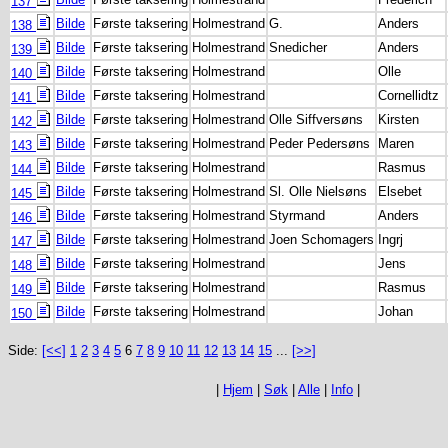
137
Bilde
Første taksering
Holmestrand
G.
Anders
138
Bilde
Første taksering
Holmestrand
Snedicher
Anders
139
Bilde
Første taksering
Holmestrand
Olle
140
Bilde
Første taksering
Holmestrand
Cornellidtz
141
Bilde
Første taksering
Holmestrand
Olle Siffversøns
Kirsten
142
Bilde
Første taksering
Holmestrand
Peder Pedersøns
Maren
143
Bilde
Første taksering
Holmestrand
Rasmus
144
Bilde
Første taksering
Holmestrand
Sl. Olle Nielsøns
Elsebet
145
Bilde
Første taksering
Holmestrand
Styrmand
Anders
146
Bilde
Første taksering
Holmestrand
Joen Schomagers
Ingrj
147
Bilde
Første taksering
Holmestrand
Jens
148
Bilde
Første taksering
Holmestrand
Rasmus
149
Bilde
Første taksering
Holmestrand
Johan
150
Side:
[<<]
1
2
3
4
5
6
7
8
9
10
11
12
13
14
15
...
[>>]
|
Hjem
|
Søk
|
Alle
|
Info
|