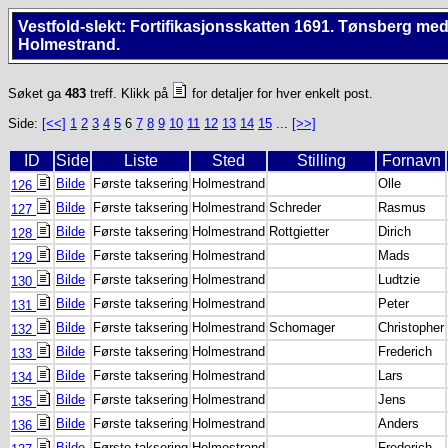
Vestfold-slekt: Fortifikasjonsskatten 1691. Tønsberg me
Holmestrand.
Søket ga
483
treff. Klikk på
for detaljer for hver enkelt post.
Side:
[<<]
1
2
3
4
5
6
7
8
9
10
11
12
13
14
15
...
[>>]
ID
Side
Liste
Sted
Stilling
Fornavn
Bilde
Første taksering
Holmestrand
Olle
126
Bilde
Første taksering
Holmestrand
Schreder
Rasmus
127
Bilde
Første taksering
Holmestrand
Rottgietter
Dirich
128
Bilde
Første taksering
Holmestrand
Mads
129
Bilde
Første taksering
Holmestrand
Ludtzie
130
Bilde
Første taksering
Holmestrand
Peter
131
Bilde
Første taksering
Holmestrand
Schomager
Christopher
132
Bilde
Første taksering
Holmestrand
Frederich
133
Bilde
Første taksering
Holmestrand
Lars
134
Bilde
Første taksering
Holmestrand
Jens
135
Bilde
Første taksering
Holmestrand
Anders
136
Bilde
Første taksering
Holmestrand
Frederich