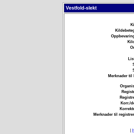
Vestfold-slekt
Ki
Kildebete
Oppbevaring
Kil
O
Lis
Merknader til 
Organis
Registr
Registre
Korr./d
Korrekt
Merknader til registre
|