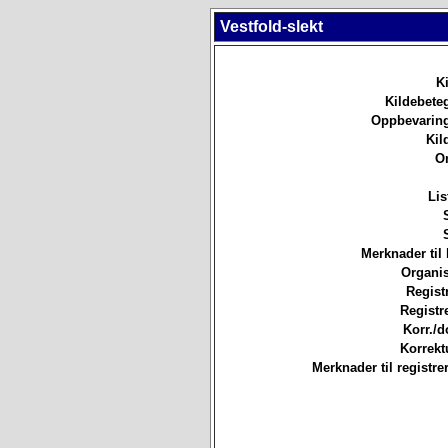
Vestfold-slekt
Ki
Kildebete
Oppbevaring
Kil
O
Lis
Merknader til 
Organis
Registr
Registre
Korr./d
Korrekt
Merknader til registre