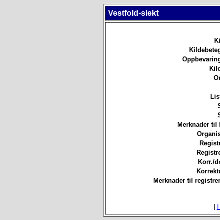
Vestfold-slekt
Ki
Kildebete
Oppbevaring
Kil
O
Lis
Merknader til 
Organis
Registr
Registre
Korr./d
Korrekt
Merknader til registre
|