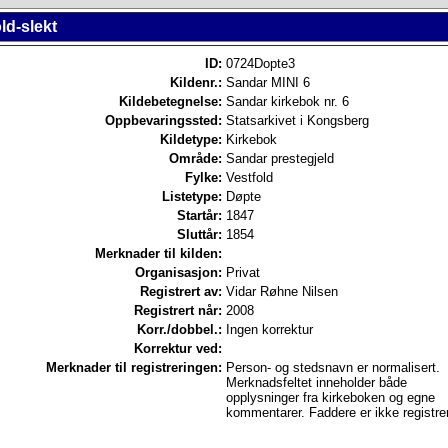
ld-slekt
ID:
0724Dopte3
Kildenr.:
Sandar MINI 6
Kildebetegnelse:
Sandar kirkebok nr. 6
Oppbevaringssted:
Statsarkivet i Kongsberg
Kildetype:
Kirkebok
Område:
Sandar prestegjeld
Fylke:
Vestfold
Listetype:
Døpte
Startår:
1847
Sluttår:
1854
Merknader til kilden:
Organisasjon:
Privat
Registrert av:
Vidar Røhne Nilsen
Registrert når:
2008
Korr./dobbel.:
Ingen korrektur
Korrektur ved:
Merknader til registreringen:
Person- og stedsnavn er normalisert.
Merknadsfeltet inneholder både
opplysninger fra kirkeboken og egne
kommentarer. Faddere er ikke registre