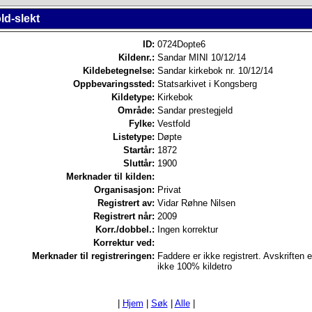
ld-slekt
ID:
0724Dopte6
Kildenr.:
Sandar MINI 10/12/14
Kildebetegnelse:
Sandar kirkebok nr. 10/12/14
Oppbevaringssted:
Statsarkivet i Kongsberg
Kildetype:
Kirkebok
Område:
Sandar prestegjeld
Fylke:
Vestfold
Listetype:
Døpte
Startår:
1872
Sluttår:
1900
Merknader til kilden:
Organisasjon:
Privat
Registrert av:
Vidar Røhne Nilsen
Registrert når:
2009
Korr./dobbel.:
Ingen korrektur
Korrektur ved:
Merknader til registreringen:
Faddere er ikke registrert. Avskriften e
ikke 100% kildetro
|
Hjem
|
Søk
|
Alle
|