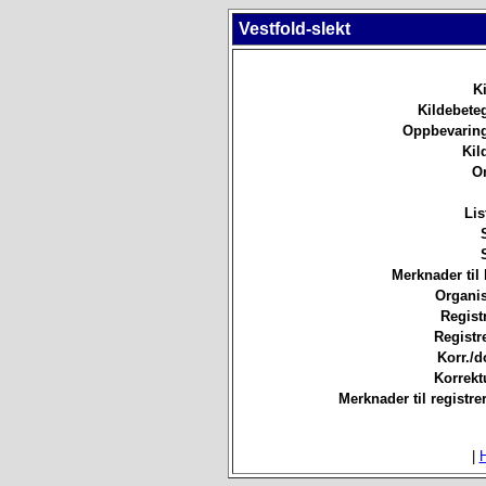
Vestfold-slekt
Ki
Kildebete
Oppbevaring
Kil
O
Lis
Merknader til 
Organis
Registr
Registre
Korr./d
Korrekt
Merknader til registre
|