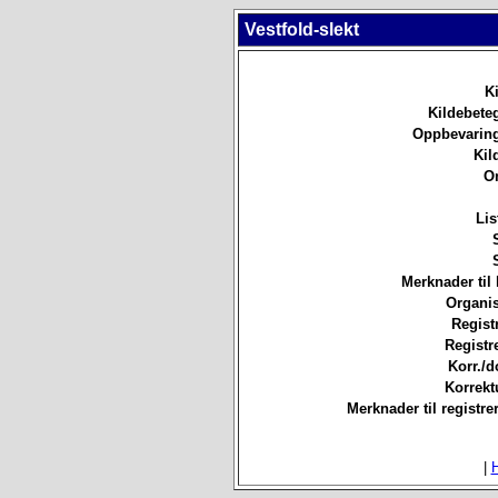
Vestfold-slekt
Ki
Kildebete
Oppbevaring
Kil
O
Lis
Merknader til 
Organis
Registr
Registre
Korr./d
Korrekt
Merknader til registre
|