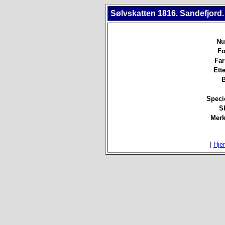
Sølvskatten 1816. Sandefjord.
Nu
Fo
Far
Ett
B
Speci
Sk
Merk
|
Hje