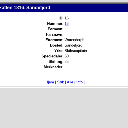
katten 1816. Sandefjord.
ID:
16
Nummer:
16
Fornavn:
Farsnavn:
Etternavn:
Warendorph
Bosted:
Sandefjord
Yrke:
Skibscapitain
Speciedaler:
60
Skilling:
25
Merknader:
|
Hjem
|
Søk
|
Alle
|
Info
|