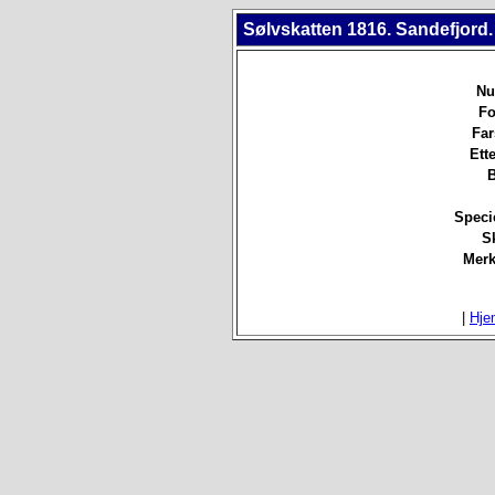
Sølvskatten 1816. Sandefjord.
Nu
Fo
Far
Ett
B
Speci
Sk
Merk
|
Hje